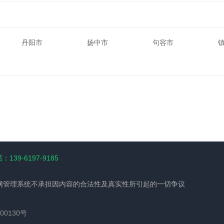
丹阳市
扬中市
句容市
139-6197-9185
网管理系统不承担因内容的合法性及真实性所引起的一切争议
00130号