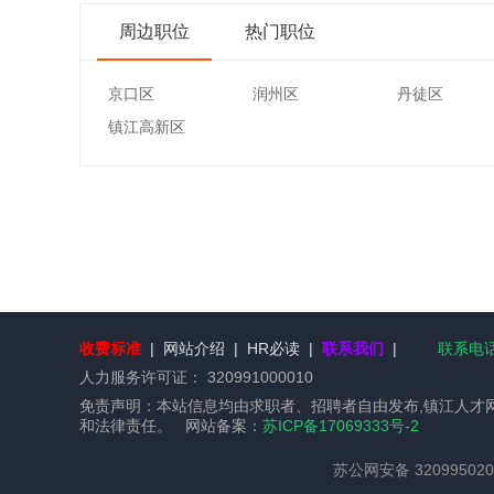
周边职位
热门职位
京口区
润州区
丹徒区
镇江高新区
收费标准
|
网站介绍
|
HR必读
|
联系我们
|
联系电话：
人力服务许可证：
320991000010
免责声明：本站信息均由求职者、招聘者自由发布,镇江人才
和法律责任。 网站备案：
苏ICP备17069333号-2
苏公网安备 320995020