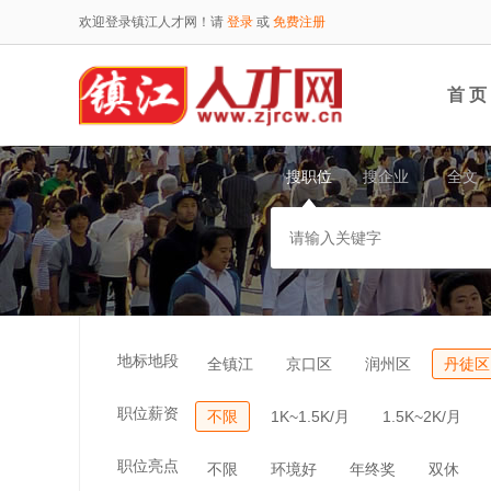
欢迎登录镇江人才网！请
登录
或
免费注册
首 页
搜职位
搜企业
全文
地标地段
全镇江
京口区
润州区
丹徒区
职位薪资
不限
1K~1.5K/月
1.5K~2K/月
职位亮点
不限
环境好
年终奖
双休