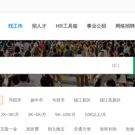
找工作
招人才
HR工具箱
事业公招
网络招聘
镇江
丹阳市
扬中市
句容市
镇江新区
镇江高新区
2K~3K/月
3K~5K/月
5K~10K/月
10K以上/月
五险一金
加班费
朝九晚五
交通方便
加班补助
包食